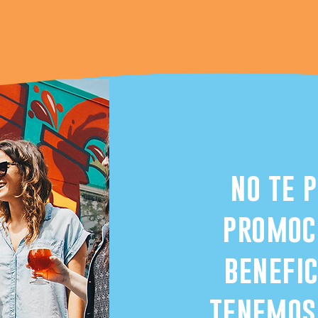
no te 
promoc
benefic
tenemos