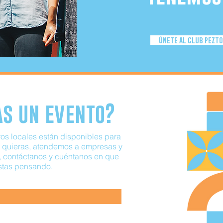
únete al club pezt
s un evento?
os locales están disponibles para
ue quieras, atendemos a empresas y
s, contáctanos y cuéntanos en que
stas pensando.