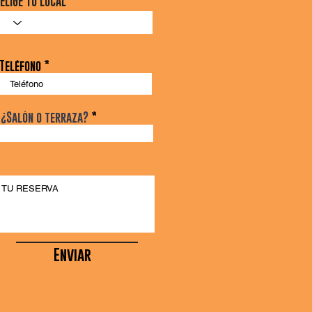
ELIGE TU LOCAL
d
Teléfono
¿Salón o terraza?
Enviar