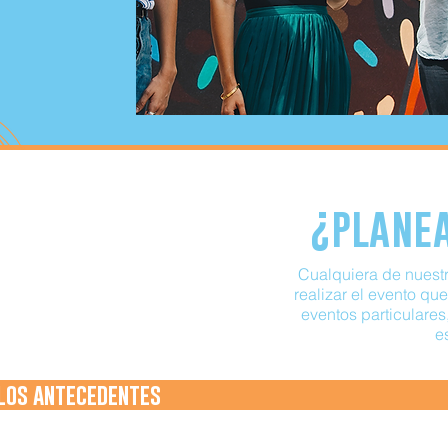
¿planea
Cualquiera de nuestr
realizar el evento q
eventos particulare
e
 los antecedentes