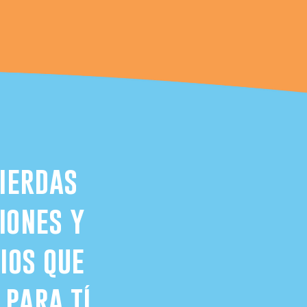
pierdas
iones y
ios que
 para tí